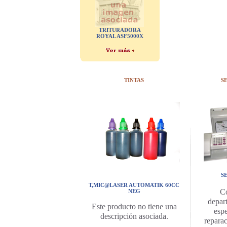
TRITURADORA
ROYAL ASF5000X
TINTAS
S
S
T,MIC@LASER AUTOMATIK 60CC
C
NEG
depar
Este producto no tiene una
espe
descripción asociada.
repara