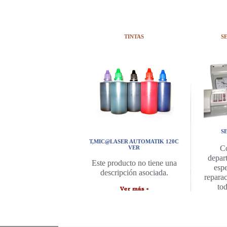
TINTAS
S
S
T,MIC@LASER AUTOMATIK 120C
C
VER
depar
Este producto no tiene una
espe
descripción asociada.
repara
to