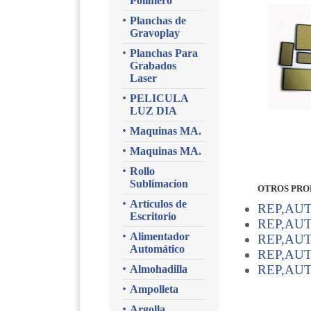
Polimero
Planchas de
Gravoplay
Planchas Para
Grabados
Laser
PELICULA
LUZ DIA
Maquinas MA.
Maquinas MA.
Rollo
Sublimacion
OTROS PRO
Artículos de
REP,AU
Escritorio
REP,AUT
Alimentador
REP,AUT
Automático
REP,AUT
REP,AU
Almohadilla
Ampolleta
Argolla