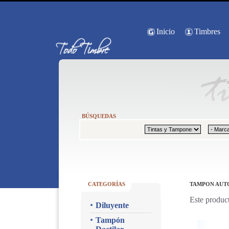
Inicio
Timbres
BÚSQUEDAS
CATEGORÍAS
TAMPON AUTO
Este product
Diluyente
Tampón