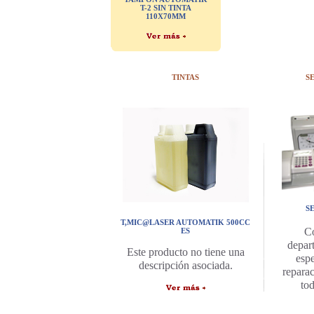
T-2 SIN TINTA
110X70MM
TINTAS
S
S
T,MIC@LASER AUTOMATIK 500CC
C
ES
depar
Este producto no tiene una
espe
descripción asociada.
repara
to