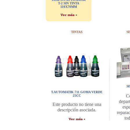
T-2 SIN TINTA
110X70MM
TINTAS
S
S
T.AUTOMATIK 711 GOMA VERDE
C
25CC
depar
Este producto no tiene una
espe
descripción asociada.
repara
to