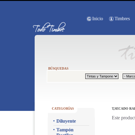
Inicio
Timbres
BÚSQUEDAS
CATEGORÍAS
T,SECADO RA
Este product
Diluyente
Tampón