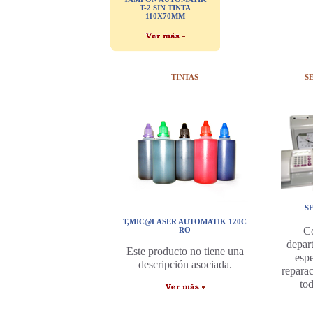
T-2 SIN TINTA
110X70MM
TINTAS
S
S
T,MIC@LASER AUTOMATIK 120C
C
RO
depar
Este producto no tiene una
espe
descripción asociada.
repara
to