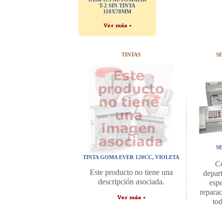
T-2 SIN TINTA
110X70MM
TINTAS
S
S
TINTA GOMA EVER 120CC, VIOLETA
C
Este producto no tiene una
depar
descripción asociada.
espe
repara
to