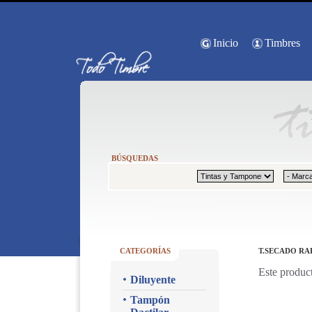
Inicio
Timbres
BÚSQUEDAS
CATEGORÍAS
T.SECADO RA
Este product
Diluyente
Tampón