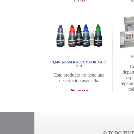
TINTAS
S
S
T,MIC@LASER AUTOMATIK 25CC
C
VIO
depar
Este producto no tiene una
espe
descripción asociada.
repara
to
© TODO TIMBR