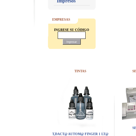
Impresos
EMPRESAS
INGRESE SU CÓDIGO
TINTAS
S
S
T,DACT@ AUTOM@ FINGER 1 LT@