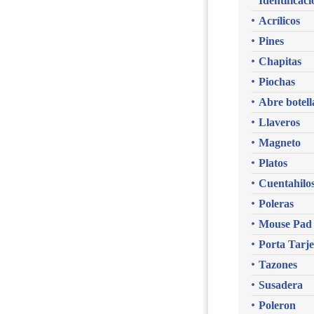
Identificaci
Acrílicos
Pines
Chapitas
Piochas
Abre botell
Llaveros
Magneto
Platos
Cuentahilo
Poleras
Mouse Pad
Porta Tarje
Tazones
Susadera
Poleron