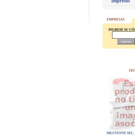
Impresos
EMPRESAS
INGRESE SU C
TIN
DILUYENTE SEC.