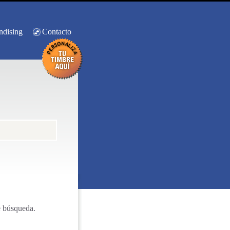
ndising
Contacto
e búsqueda.