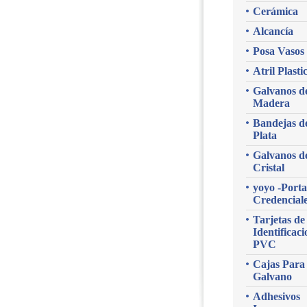
Cerámica
Alcancía
Posa Vasos
Atril Plasti
Galvanos d
Madera
Bandejas d
Plata
Galvanos d
Cristal
yoyo -Porta
Credencial
Tarjetas de
Identificaci
PVC
Cajas Para
Galvano
Adhesivos