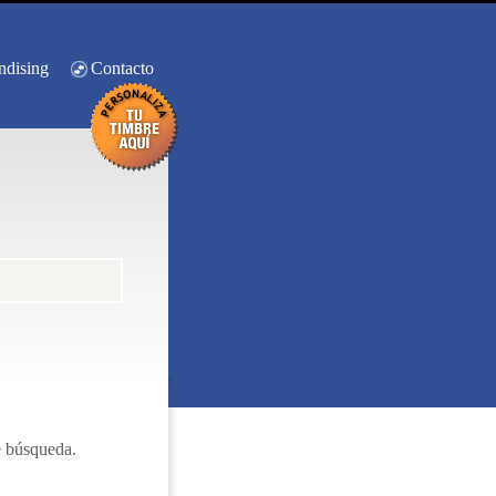
ndising
Contacto
e búsqueda.