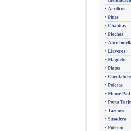
Identificaci
Acrílicos
Pines
Chapitas
Piochas
Abre botell
Llaveros
Magneto
Platos
Cuentahilo
Poleras
Mouse Pad
Porta Tarje
Tazones
Susadera
Poleron