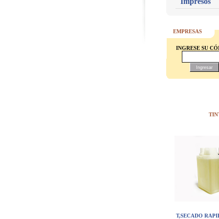
Impresos
EMPRESAS
INGRESE SU C
TIN
T,SECADO RAPI