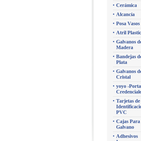
Cerámica
Alcancía
Posa Vasos
Atril Plasti
Galvanos d
Madera
Bandejas d
Plata
Galvanos d
Cristal
yoyo -Porta
Credencial
Tarjetas de
Identificaci
PVC
Cajas Para
Galvano
Adhesivos