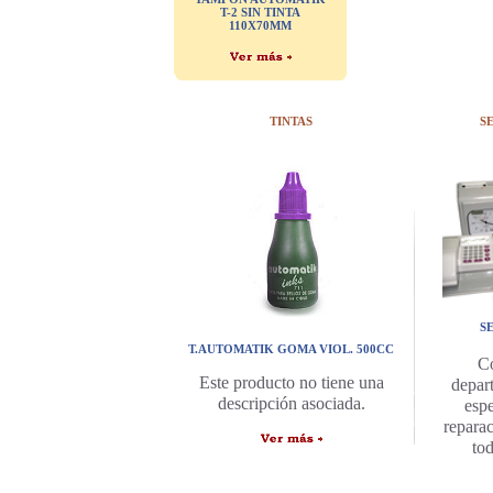
T-2 SIN TINTA
110X70MM
TINTAS
S
S
T.AUTOMATIK GOMA VIOL. 500CC
C
Este producto no tiene una
depar
descripción asociada.
espe
repara
to