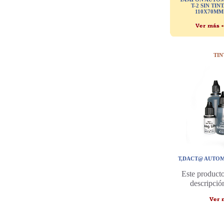
T-2 SIN TIN
110X70MM
TIN
T,DACT@ AUTOM
Este producto
descripció