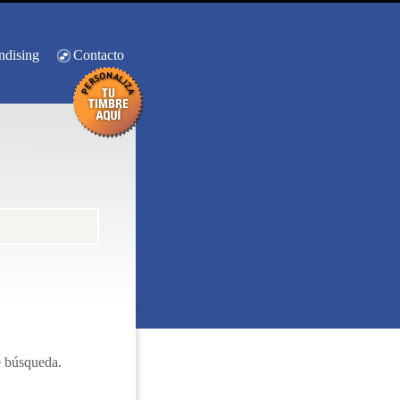
ndising
Contacto
e búsqueda.