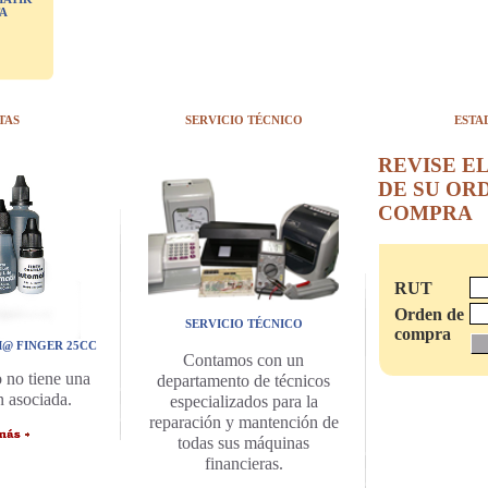
TA
TAS
SERVICIO TÉCNICO
ESTA
REVISE E
DE SU OR
COMPRA
RUT
Orden de
SERVICIO TÉCNICO
compra
@ FINGER 25CC
Contamos con un
 no tiene una
departamento de técnicos
n asociada.
especializados para la
reparación y mantención de
todas sus máquinas
financieras.