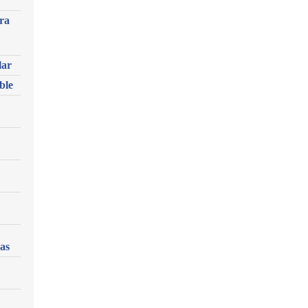
ra
lar
ble
as