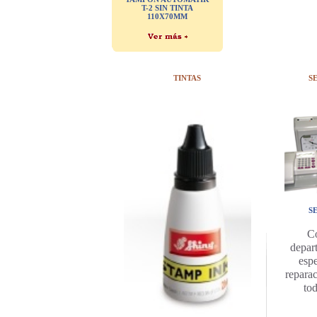
T-2 SIN TINTA
110X70MM
TINTAS
S
S
C
depar
espe
repara
to