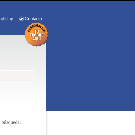
ndising
Contacto
e búsqueda.