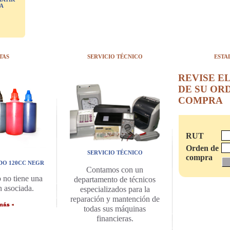
TA
TAS
SERVICIO TÉCNICO
ESTA
REVISE E
DE SU OR
COMPRA
RUT
Orden de
SERVICIO TÉCNICO
compra
DO 120CC NEGR
Contamos con un
 no tiene una
departamento de técnicos
n asociada.
especializados para la
reparación y mantención de
todas sus máquinas
financieras.