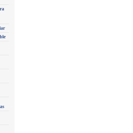
ra
lar
ble
as