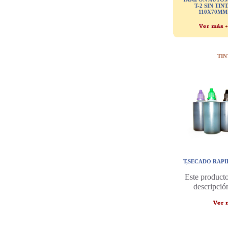
T-2 SIN TIN
110X70MM
TIN
T,SECADO RAPI
Este producto
descripció