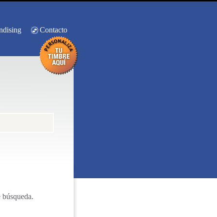
ndising
Contacto
e búsqueda.