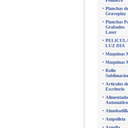
Polimero
Planchas d
Gravoplay
Planchas P
Grabados
Laser
PELICUL
LUZ DIA
Maquinas 
Maquinas 
Rollo
Sublimacio
Artículos d
Escritorio
Alimentado
Automático
Almohadill
Ampolleta
Argolla