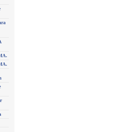
e
ara
A
MA.
MA.
n
e
r
a