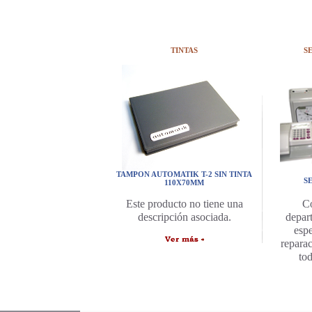
TINTAS
S
TAMPON AUTOMATIK T-2 SIN TINTA
S
110X70MM
C
Este producto no tiene una
depar
descripción asociada.
espe
repara
to