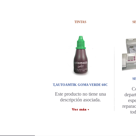
TINTAS
S
S
T,AUTOAMTIK GOMA VERDE 60C
C
Este producto no tiene una
depar
descripción asociada.
espe
repara
to