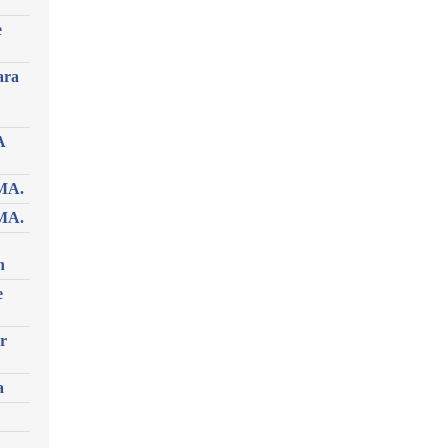
e
ara
A
MA.
MA.
n
e
r
a