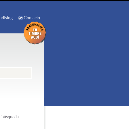
ndising
Contacto
e búsqueda.