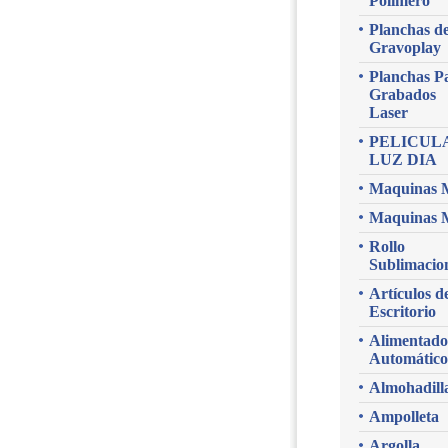
Polimero
Planchas d
Gravoplay
Planchas P
Grabados
Laser
PELICUL
LUZ DIA
Maquinas 
Maquinas 
Rollo
Sublimacio
Artículos d
Escritorio
Alimentado
Automático
Almohadill
Ampolleta
Argolla