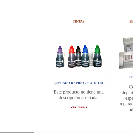
TINTAS
S
S
T,SECADO RAPIDO 25CC ROJA
C
Este producto no tiene una
depar
descripción asociada.
espe
repara
to