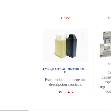
TINTAS
S
S
T,MIC@LASER AUTOMATIK 500CC
C
ES
depar
Este producto no tiene una
espe
descripción asociada.
repara
to