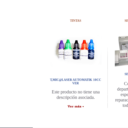
TINTAS
S
S
T,MIC@LASER AUTOMATIK 10CC
C
VER
depar
Este producto no tiene una
espe
descripción asociada.
repara
to