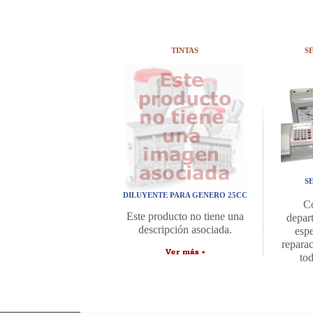
TINTAS
S
S
DILUYENTE PARA GENERO 25CC
C
Este producto no tiene una
depar
descripción asociada.
espe
repara
to