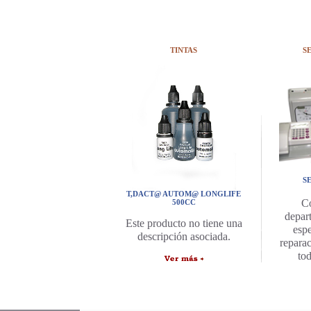
TINTAS
S
S
T,DACT@ AUTOM@ LONGLIFE
C
500CC
depar
Este producto no tiene una
espe
descripción asociada.
repara
to