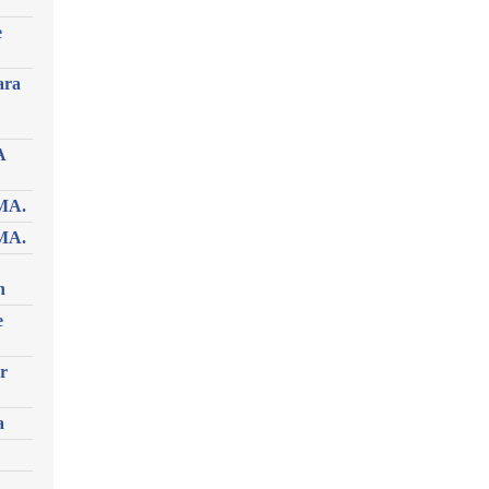
e
ara
A
MA.
MA.
n
e
r
a