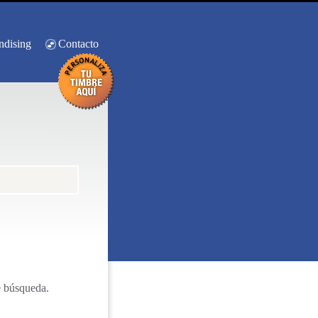
ndising
Contacto
e búsqueda.