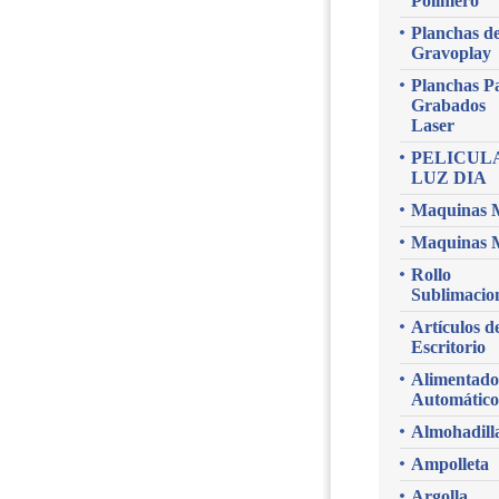
Polimero
Planchas d
Gravoplay
Planchas P
Grabados
Laser
PELICUL
LUZ DIA
Maquinas 
Maquinas 
Rollo
Sublimacio
Artículos d
Escritorio
Alimentado
Automático
Almohadill
Ampolleta
Argolla