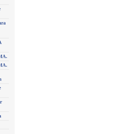
e
ara
A
MA.
MA.
n
e
r
a