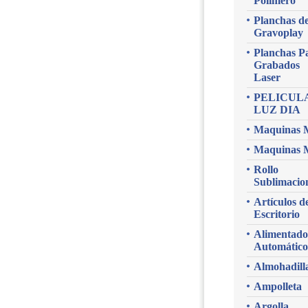
Polimero
Planchas d
Gravoplay
Planchas P
Grabados
Laser
PELICUL
LUZ DIA
Maquinas 
Maquinas 
Rollo
Sublimacio
Artículos d
Escritorio
Alimentado
Automático
Almohadill
Ampolleta
Argolla