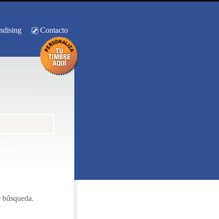
ndising
Contacto
e búsqueda.