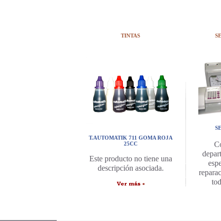
TINTAS
S
S
T.AUTOMATIK 711 GOMA ROJA
C
25CC
depar
Este producto no tiene una
espe
descripción asociada.
repara
to