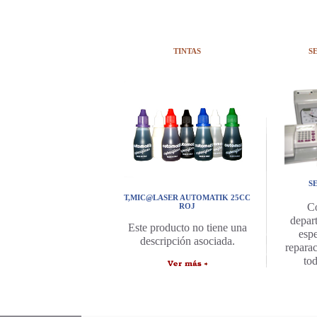
TINTAS
S
S
T,MIC@LASER AUTOMATIK 25CC
C
ROJ
depar
Este producto no tiene una
espe
descripción asociada.
repara
to