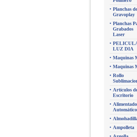
Polimero
Planchas d
Gravoplay
Planchas P
Grabados
Laser
PELICUL
LUZ DIA
Maquinas 
Maquinas 
Rollo
Sublimacio
Artículos d
Escritorio
Alimentado
Automático
Almohadill
Ampolleta
Argolla