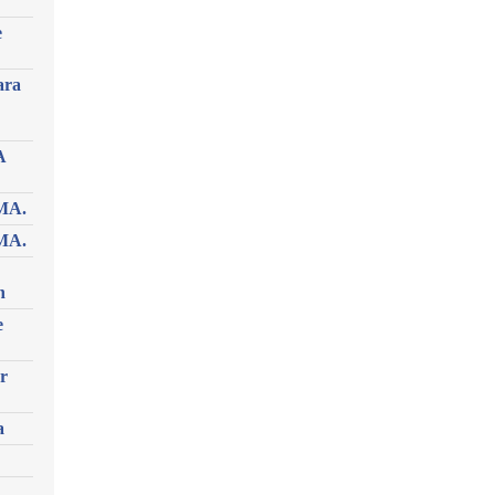
e
ara
A
MA.
MA.
n
e
r
a