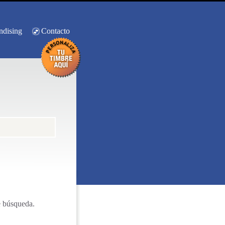
ndising
Contacto
e búsqueda.