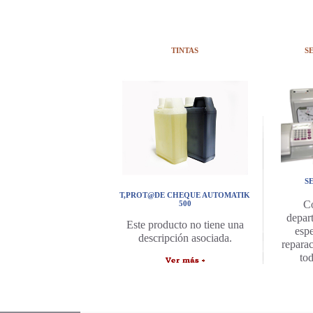
TINTAS
S
S
T,PROT@DE CHEQUE AUTOMATIK
C
500
depar
Este producto no tiene una
espe
descripción asociada.
repara
to