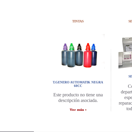
TINTAS
S
S
T.GENERO AUTOMATIK NEGRA
C
60CC
depar
Este producto no tiene una
espe
descripción asociada.
repara
to