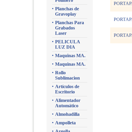
Polimero
PORTAPA
Planchas de
Gravoplay
PORTAPA
Planchas Para
Grabados
Laser
PORTAPA
PELICULA
LUZ DIA
Maquinas MA.
Maquinas MA.
Rollo
Sublimacion
Artículos de
Escritorio
Alimentador
Automático
Almohadilla
Ampolleta
Argolla