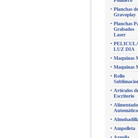
Polimero
Planchas d
Gravoplay
Planchas P
Grabados
Laser
PELICUL
LUZ DIA
Maquinas 
Maquinas 
Rollo
Sublimacio
Artículos d
Escritorio
Alimentado
Automático
Almohadill
Ampolleta
Argolla