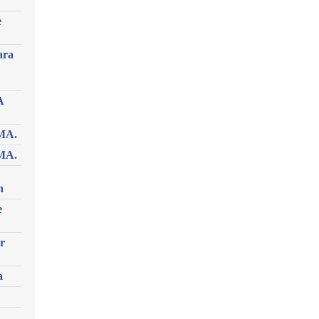
e
ara
A
MA.
MA.
n
e
r
a