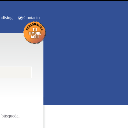
ndising
Contacto
e búsqueda.