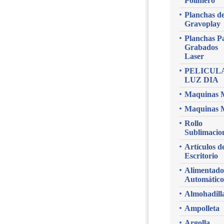
Polimero
Planchas d
Gravoplay
Planchas P
Grabados
Laser
PELICUL
LUZ DIA
Maquinas 
Maquinas 
Rollo
Sublimacio
Artículos d
Escritorio
Alimentado
Automático
Almohadill
Ampolleta
Argolla