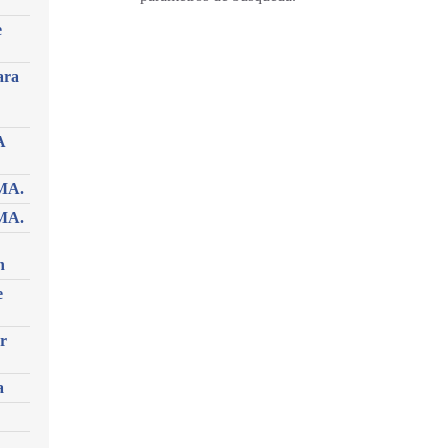
e
ara
A
MA.
MA.
n
e
r
a