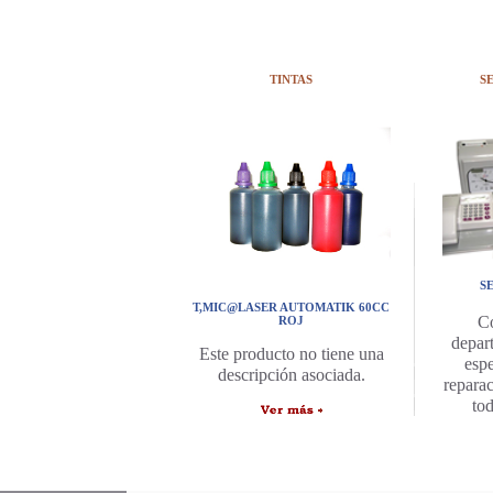
TINTAS
S
S
T,MIC@LASER AUTOMATIK 60CC
C
ROJ
depar
Este producto no tiene una
espe
descripción asociada.
repara
to