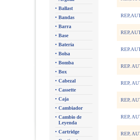
Ballast
REP,AU
Bandas
Barra
REP,AU
Base
Batería
REP.AU
Bolsa
Bomba
REP. A
Box
Cabezal
REP, AU
Cassette
Caja
REP, AU
Cambiador
REP, AU
Cambio de
Leyenda
Cartridge
REP, A