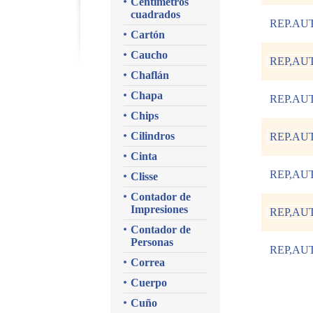
Centímetros
cuadrados
REP.AU
Cartón
Caucho
REP,AU
Chaflán
Chapa
REP.AU
Chips
Cilindros
REP.AU
Cinta
REP,AU
Clisse
Contador de
Impresiones
REP,AU
Contador de
Personas
REP,AU
Correa
Cuerpo
Cuño