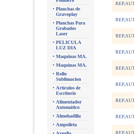
Polimero
REP,AU
Planchas de
Gravoplay
REP,AU
Planchas Para
Grabados
Laser
REP,AU
PELICULA
LUZ DIA
REP,AU
Maquinas MA.
Maquinas MA.
REP,AU
Rollo
Sublimacion
REP,AU
Artículos de
Escritorio
REP.AU
Alimentador
Automático
Almohadilla
REP,AU
Ampolleta
REP,AU
Argolla