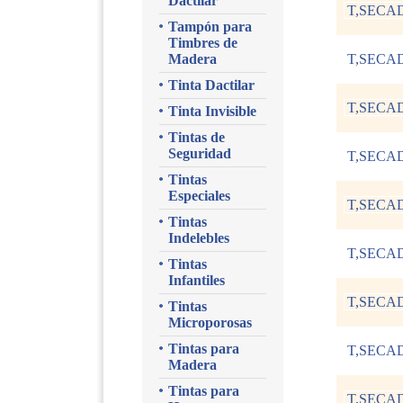
Dactilar
T,SECA
Tampón para
Timbres de
Madera
T,SECA
Tinta Dactilar
T,SECAD
Tinta Invisible
Tintas de
Seguridad
T,SECA
Tintas
Especiales
T,SECA
Tintas
Indelebles
T,SECAD
Tintas
Infantiles
T,SECA
Tintas
Microporosas
Tintas para
T,SECA
Madera
Tintas para
T,SECAD