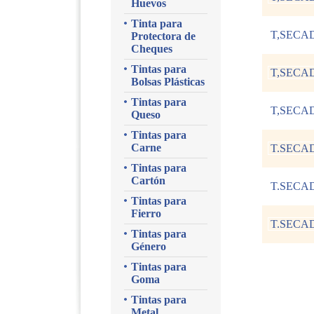
Huevos
Tinta para
T,SECA
Protectora de
Cheques
Tintas para
T,SECA
Bolsas Plásticas
Tintas para
T,SECAD
Queso
Tintas para
Carne
T.SECA
Tintas para
Cartón
T.SECA
Tintas para
Fierro
T.SECA
Tintas para
Género
Tintas para
Goma
Tintas para
Metal