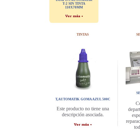
T-2 SIN TINTA
110X70MM
TINTAS
S
S
T,AUTOMATIK GOMA AZUL 500C
C
Este producto no tiene una
depar
descripción asociada.
espe
repara
to